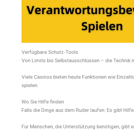
Verfügbare Schutz-Tools
Von Limits bis Selbstausschlüssen – die Technik 
Viele Casinos bieten heute Funktionen wie Einzah
spielen.
Wo Sie Hilfe finden
Falls die Dinge aus dem Ruder laufen: Es gibt Hil
Für Menschen, die Unterstützung benötigen, gibt es