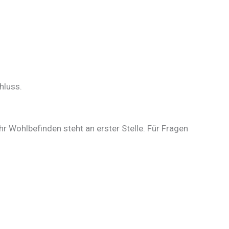
hluss.
r Wohlbefinden steht an erster Stelle. Für Fragen