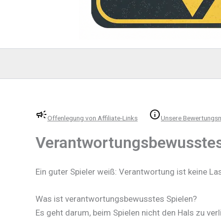
Offenlegung von Affiliate-Links
Unsere Bewertungs
Verantwortungsbewusstes
Ein guter Spieler weiß: Verantwortung ist keine La
Was ist verantwortungsbewusstes Spielen?
Es geht darum, beim Spielen nicht den Hals zu verl