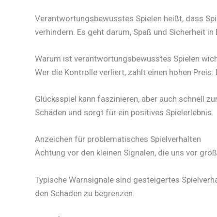
Verantwortungsbewusstes Spielen heißt, dass Spi
verhindern. Es geht darum, Spaß und Sicherheit in 
Warum ist verantwortungsbewusstes Spielen wich
Wer die Kontrolle verliert, zahlt einen hohen Preis
Glücksspiel kann faszinieren, aber auch schnell z
Schäden und sorgt für ein positives Spielerlebnis.
Anzeichen für problematisches Spielverhalten
Achtung vor den kleinen Signalen, die uns vor gr
Typische Warnsignale sind gesteigertes Spielverhal
den Schaden zu begrenzen.