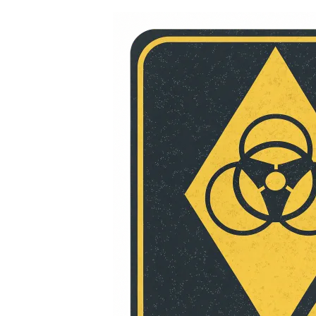
Zum
Inhalt
springen