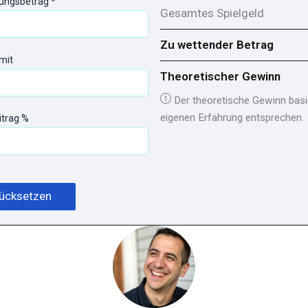
ungsbetrag *
Gesamtes Spielgeld
Zu wettender Betrag
mit
Theoretischer Gewinn
Der theoretische Gewinn basi
eigenen Erfahrung entsprechen.
itrag %
ücksetzen