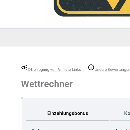
Offenlegung von Affiliate-Links
Unsere Bewertungs
Wettrechner
Einzahlungsbonus
Ko